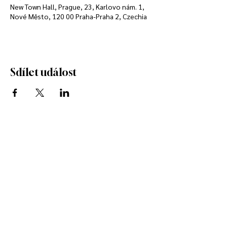
New Town Hall, Prague, 23, Karlovo nám. 1,
Nové Město, 120 00 Praha-Praha 2, Czechia
Sdílet událost
info@whiskylifeprague.cz
+420 739 255 588