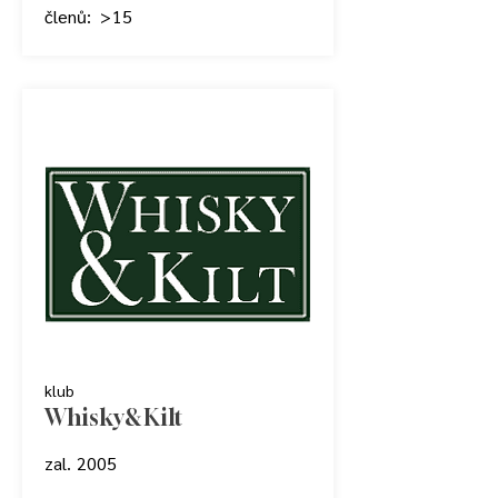
členů:
> 15
klub
Whisky & Kilt
zal.
2005