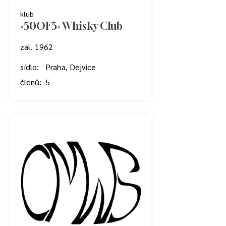
klub
«50OF5» Whisky Club
zal.
1962
sídlo:
Praha, Dejvice
členů:
5