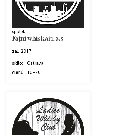
spolek
Fajni whiskaři, z. s.
zal.
2017
sídlo:
Ostrava
členů:
10–20