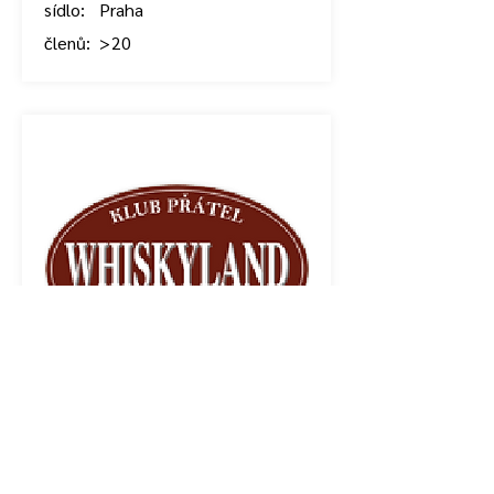
sídlo:
Praha
členů:
> 20
klub
WHISKYLAND Klub
zal.
2014