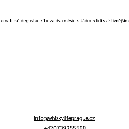
 tematické degustace 1× za dva měsíce. Jádro 5 lidí s aktivnější
info@whiskylifeprague.cz
+420 739 255 588