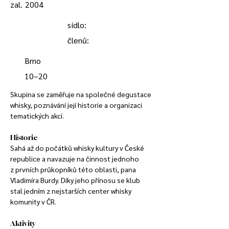
zal.
2004
sídlo:
členů:
Brno
10–20
Skupina se zaměřuje na společné degustace 
whisky, poznávání její historie a organizaci 
tematických akcí.
Historie
Sahá až do počátků whisky kultury v České 
republice a navazuje na činnost jednoho 
z prvních průkopníků této oblasti, pana 
Vladimíra Burdy. Díky jeho přínosu se klub 
stal jedním z nejstarších center whisky 
komunity v ČR.
Aktivity