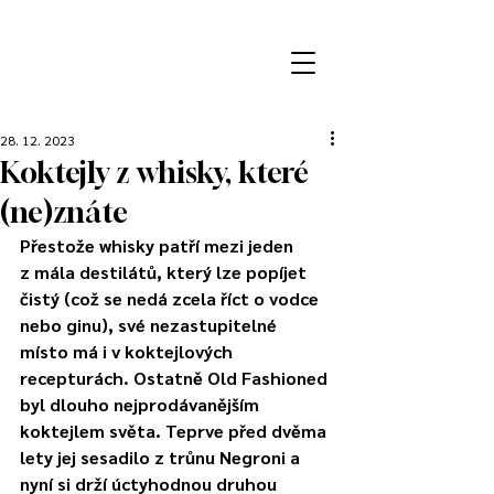
28. 12. 2023
Koktejly z whisky, které
(ne)znáte
Přestože whisky patří mezi jeden 
z mála destilátů, který lze popíjet 
čistý (což se nedá zcela říct o vodce 
nebo ginu), své nezastupitelné 
místo má i v koktejlových 
recepturách. Ostatně Old Fashioned 
byl dlouho nejprodávanějším 
koktejlem světa. Teprve před dvěma 
lety jej sesadilo z trůnu Negroni a 
nyní si drží úctyhodnou druhou 