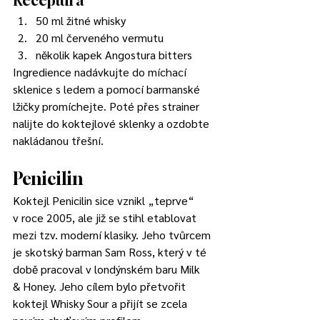
Receptura
50 ml žitné whisky 
20 ml červeného vermutu 
několik kapek Angostura bitters 
Ingredience nadávkujte do míchací 
sklenice s ledem a pomocí barmanské 
lžičky promíchejte. Poté přes strainer 
nalijte do koktejlové sklenky a ozdobte 
nakládanou třešní.
Penicilin 
Koktejl Penicilin sice vznikl „teprve“ 
v roce 2005, ale již se stihl etablovat 
mezi tzv. moderní klasiky. Jeho tvůrcem 
je skotský barman Sam Ross, který v té 
době pracoval v londýnském baru Milk 
& Honey. Jeho cílem bylo přetvořit 
koktejl Whisky Sour a přijít se zcela 