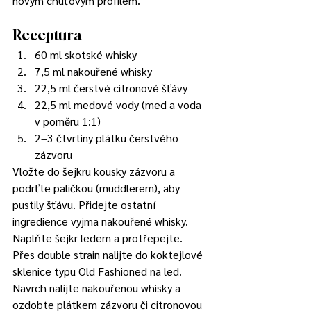
novým chuťovým profilem.
Receptura
60 ml skotské whisky 
7,5 ml nakouřené whisky 
22,5 ml čerstvé citronové šťávy 
22,5 ml medové vody (med a voda 
v poměru 1:1) 
2–3 čtvrtiny plátku čerstvého 
zázvoru 
Vložte do šejkru kousky zázvoru a 
podrťte paličkou (muddlerem), aby 
pustily šťávu. Přidejte ostatní 
ingredience vyjma nakouřené whisky. 
Naplňte šejkr ledem a protřepejte. 
Přes double strain nalijte do koktejlové 
sklenice typu Old Fashioned na led. 
Navrch nalijte nakouřenou whisky a 
ozdobte plátkem zázvoru či citronovou 