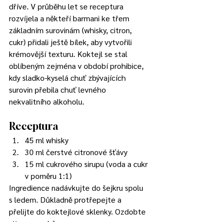
dříve. V průběhu let se receptura 
rozvíjela a někteří barmani ke třem 
základním surovinám (whisky, citron, 
cukr) přidali ještě bílek, aby vytvořili 
krémovější texturu. Koktejl se stal 
oblíbeným zejména v období prohibice, 
kdy sladko-kyselá chuť zbývajících 
surovin přebila chuť levného 
nekvalitního alkoholu.
Receptura
45 ml whisky 
30 ml čerstvé citronové šťávy 
15 ml cukrového sirupu (voda a cukr 
v poměru 1:1) 
Ingredience nadávkujte do šejkru spolu 
s ledem. Důkladně protřepejte a 
přelijte do koktejlové sklenky. Ozdobte 