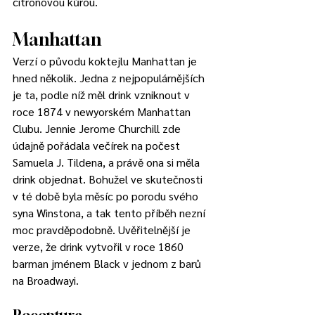
citronovou kůrou. 
Manhattan 
Verzí o původu koktejlu Manhattan je 
hned několik. Jedna z nejpopulárnějších 
je ta, podle níž měl drink vzniknout v 
roce 1874 v newyorském Manhattan 
Clubu. Jennie Jerome Churchill zde 
údajně pořádala večírek na počest 
Samuela J. Tildena, a právě ona si měla 
drink objednat. Bohužel ve skutečnosti 
v té době byla měsíc po porodu svého 
syna Winstona, a tak tento příběh nezní 
moc pravděpodobně. Uvěřitelnější je 
verze, že drink vytvořil v roce 1860 
barman jménem Black v jednom z barů 
na Broadwayi.